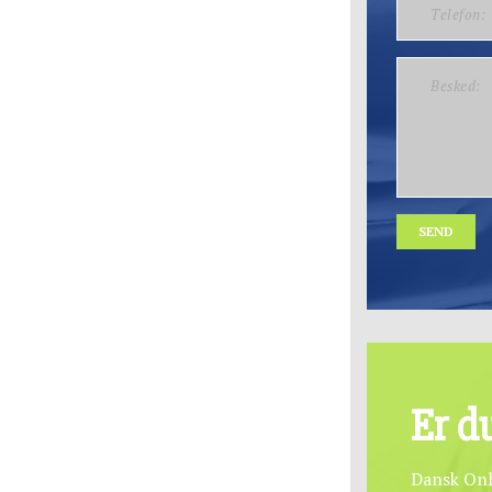
Please leave t
Er d
Dansk Onl