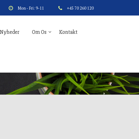
Mon - Fri: 9-11
+45 70 260 120
Nyheder
Om Os
Kontakt