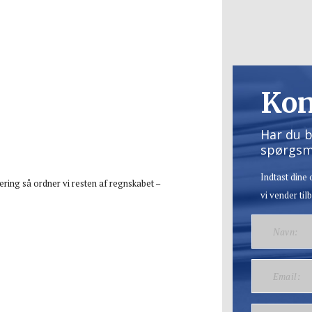
Kon
Har du b
spørgsm
Indtast dine
urering så ordner vi resten af regnskabet –
vi vender tilb