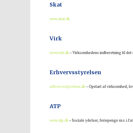
Skat
www.skat.dk
Virk
www.virk.dk
– Virksomhedens indberetning til det 
Erhvervsstyrelsen
erhvervsstyrelsen.dk
– Opstart af virksomhed, l
ATP
www.atp.dk
– Sociale ydelser, feriepenge m.v. i.f