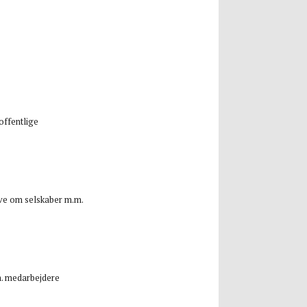
offentlige
ove om selskaber m.m.
.m. medarbejdere