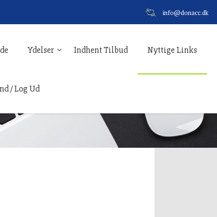
info@donacc.dk
ide
Ydelser
Indhent Tilbud
Nyttige Links
nd / Log Ud