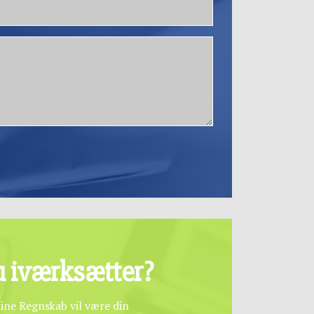
his field empty.
u iværksætter?
ine Regnskab vil være din