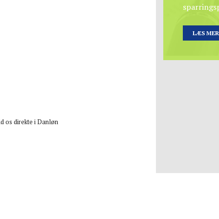
sparringsp
LÆS MER
d os direkte i Danløn