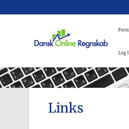
Fors
Log I
Links