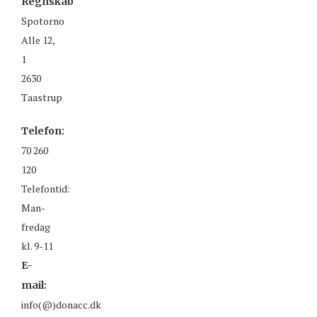
Regnskab
Spotorno
Alle 12,
1
2630
Taastrup
Telefon:
70 260
120
Telefontid:
Man-
fredag
kl. 9-11
E-
mail:
info(@)donacc.dk