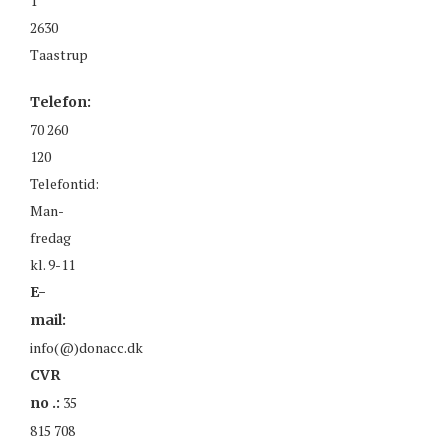
1
2630
Taastrup
Telefon:
70 260
120
Telefontid:
Man-
fredag
kl. 9-11
E-
mail:
info(@)donacc.dk
CVR
35
no .:
815 708