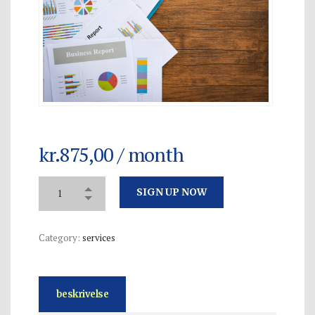
kr.
875,00
/ month
SIGN UP NOW
Category:
services
beskrivelse