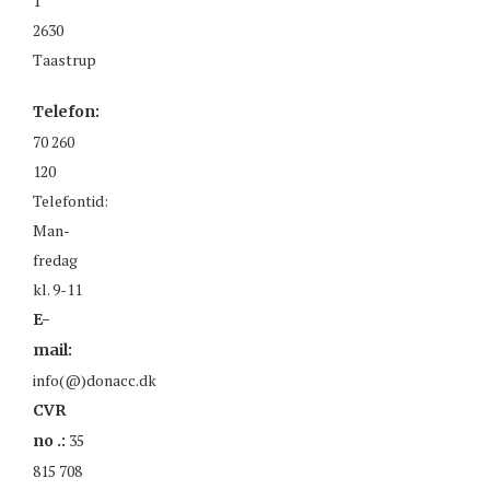
1
2630
Taastrup
Telefon:
70 260
120
Telefontid:
Man-
fredag
kl. 9-11
E-
mail:
info(@)donacc.dk
CVR
35
no .:
815 708