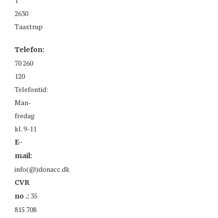
1
2630
Taastrup
Telefon:
70 260
120
Telefontid:
Man-
fredag
kl. 9-11
E-
mail:
info(@)donacc.dk
CVR
35
no .:
815 708