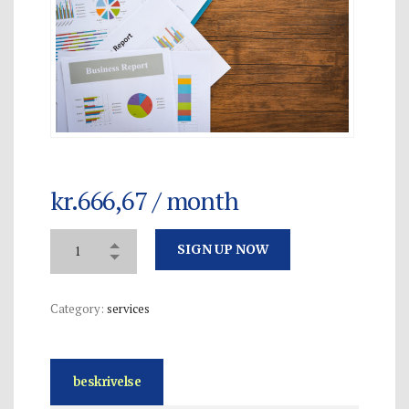
kr.
666,67
/ month
SIGN UP NOW
Category:
services
beskrivelse