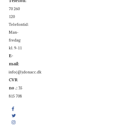
Telefon:
70 260
120
Telefontid:
Man-
fredag
kl. 9-11
E-
mail:
info(@)donacc.dk
CVR
35
no .:
815 708