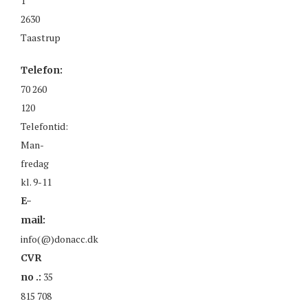
1
2630
Taastrup
Telefon:
70 260
120
Telefontid:
Man-
fredag
kl. 9-11
E-
mail:
info(@)donacc.dk
CVR
35
no .:
815 708