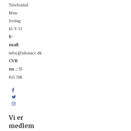
Telefontid:
Man-
fredag
kl. 9-11
E-
mail:
info(@)donacc.dk
CVR
35
no .:
815 708
Vi er
medlem